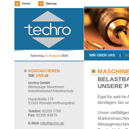
Home
Sitemap
WIR ÜBER UNS
|
S
Samstag,
8. August
2026
MASCHIN
KONTAKTIEREN
SIE
UNS
BELASTBA
techro GmbH
UNSERE P
Werkzeuge Maschinen
Industriebedarf Arbeitsschutz
Egal für welche
Haupstraße 176
benötigen: bei u
51503 Rösrath-Hoffnungsthal
Telefon:
02205 7768
Unser vielfältig
Fax:
02205 83575
Markenmaschinen
E-Mail:
info@techro.de
Absaugmaschinen